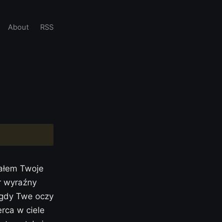
About
RSS
sałem Twoje
ur wyraźny
o gdy Twe oczy
rca w ciele