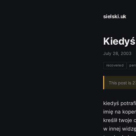
sielski.uk
Kiedyś
July 28, 2003
recovered
per
This post is 
kiedyś potraf
imię na koper
kreślił twoje
w innej widzę