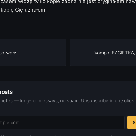
czasem widzę tylko kopie żadna nie jest oryginałem naw
 kopię Cię uznałem
porwały
Vampir, BAGIETKA,
posts
notes — long-form essays, no spam. Unsubscribe in one click.
S