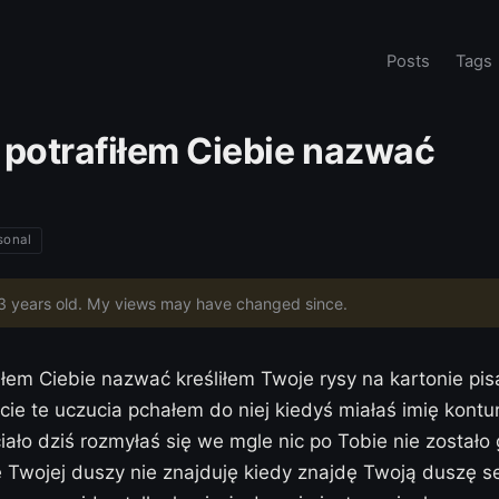
Posts
Tags
 potrafiłem Ciebie nazwać
sonal
23 years old. My views may have changed since.
iłem Ciebie nazwać kreśliłem Twoje rysy na kartonie pi
cie te uczucia pchałem do niej kiedyś miałaś imię kont
 ciało dziś rozmyłaś się we mgle nic po Tobie nie został
 Twojej duszy nie znajduję kiedy znajdę Twoją duszę se