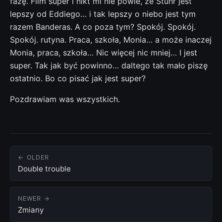
fazę. Film super i nikt mi nie powie, że Stuhr jest
lepszy od Eddiego… i tak lepszy o niebo jest tym
razem Banderas. A co poza tym? Spokój. Spokój.
Spokój. rutyna. Praca, szkoła, Monia… a może inaczej
Monia, praca, szkoła… Nic więcej nic mniej… I jest
super. Tak jak być powinno… daltego tak mało piszę
ostatnio. Bo co pisać jak jest super?
Pozdrawiam was wszystkich.
← OLDER
Double trouble
NEWER →
Zmiany