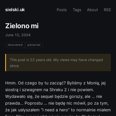
sielski.uk
Posts
Tags
About
RSS
Zielono mi
June 10, 2004
recovered
personal
This post is 22 years old. My views may have changed
since.
Hmm. Od czego by tu zacząć? Byliśmy z Monią, jej
siostrą i szwagrem na Shreku 2 i nie powiem.
Wydawało się, że sequel będzie gorszy, ale … nie
prawda… Poprostu … nie będę nic mówił, po za tym,
że jak usłyszałem “I need a hero” to normalnie miałem