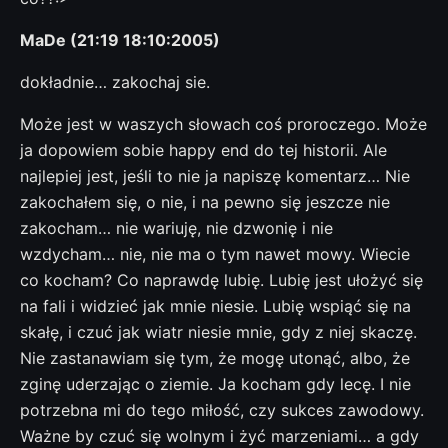
MaDe (21:19 18:10:2005)
dokładnie… zakochaj sie.
Może jest w waszych słowach coś proroczego. Może
ja dopowiem sobie happy end do tej historii. Ale
najlepiej jest, jeśli to nie ja napiszę komentarz… Nie
zakochałem się, o nie, i na pewno się jeszcze nie
zakocham… nie wariuję, nie dzwonię i nie
wzdycham… nie, nie ma o tym nawet mowy. Wiecie
co kocham? Co naprawdę lubię. Lubię jest ułożyć się
na fali i widzieć jak mnie niesie. Lubię wspiąć się na
skałę, i czuć jak wiatr niesie mnie, gdy z niej skaczę.
Nie zastanawiam się tym, że mogę utonąć, albo, że
zginę uderzając o ziemie. Ja kocham gdy lecę. I nie
potrzebna mi do tego miłość, czy sukces zawodowy.
Ważne by czuć się wolnym i żyć marzeniami… a gdy