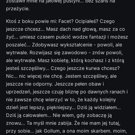
zostawił mnie na jałowej pustyni… bez szans na
przeżycie.
Ktoś z boku powie mi: Facet? Ocipiałeś? Czego
jeszcze chcesz… Masz dach nad głową, masz za co
żyć… umiesz czasem puścić wodze fantazji i możesz
poszaleć… Zdobywasz wykształcenie - powoli, ale
wytrwale. Rozwijasz się zawodowo - znów powoli,
ale wytrwale. Masz kobietę, którą kochasz i z którą
jesteś szczęśliwy… Czego jeszcze kurwa chcesz?
Nic… nic więcej nie chcę. Jestem szczęśliwy, ale
jeszcze nie odporny. Jeszcze pełen obaw i
uprzedzeń, jeszcze czuję bliznę po dawnych ranach i
nie zawsze chcę wierzyć w to, że każdy kolejny
dzień jest lepszy, piękniejszy… Dziś ją widziałem…
Dziś ją całowałem… Nie wiem, gdy zobaczę ją
znowu… Ta myśl mnie zabija. Że nie mam jej tutaj,
przy sobie… jak Gollum, a ona moim skarbem. moim,