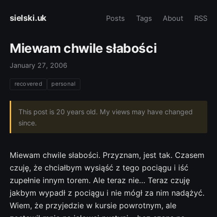
sielski.uk
Posts
Tags
About
RSS
Miewam chwile słabości
January 27, 2006
recovered
personal
This post is 20 years old. My views may have changed
since.
Miewam chwile słabości. Przyznam, jest tak. Czasem
czuję, że chciałbym wysiąść z tego pociągu i iść
zupełnie innym torem. Ale teraz nie… Teraz czuję
jakbym wypadł z pociągu i nie mógł za nim nadążyć.
Wiem, że przyjedzie w kursie powrotnym, ale