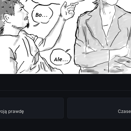
oją prawdę
Czase