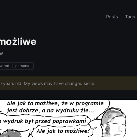
Posts
Tags
 możliwe
06
vered
personal
20 years old. My views may have changed since.