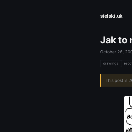
sielski.uk
Jak to
October 26, 20
drawings
reco
This post is 