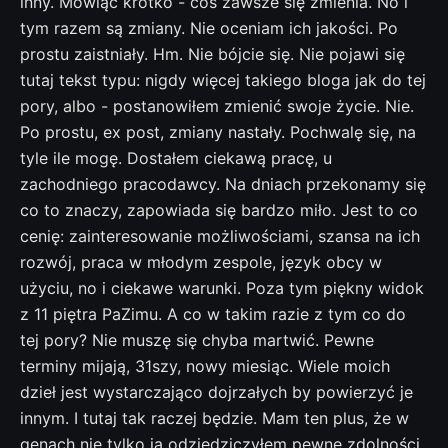
inny. Mówiąc krótko - coś zawsze się zmienia. No i
tym razem są zmiany. Nie oceniam ich jakości. Po
prostu zaistniały. Hm. Nie bójcie się. Nie pojawi się
tutaj tekst typu: nigdy więcej takiego bloga jak do tej
pory, albo - postanowiłem zmienić swoje życie. Nie.
Po prostu, ex post, zmiany nastały. Pochwalę się, na
tyle ile mogę. Dostałem ciekawą pracę, u
zachodniego pracodawcy. Na dniach przekonamy się
co to znaczy, zapowiada się bardzo miło. Jest to co
cenię: zainteresowanie możliwościami, szansa na ich
rozwój, praca w młodym zespole, język obcy w
użyciu, no i ciekawe warunki. Poza tym piękny widok
z 11 piętra PaZimu. A co w takim razie z tym co do
tej pory? Nie muszę się chyba martwić. Pewne
terminy mijają, 31szy, nowy miesiąc. Wiele moich
dzieł jest wystarczająco dojrzałych by powierzyć je
innym. I tutaj tak raczej będzie. Mam ten plus, że w
genach nie tylko ja odziedziczyłem pewne zdolności.