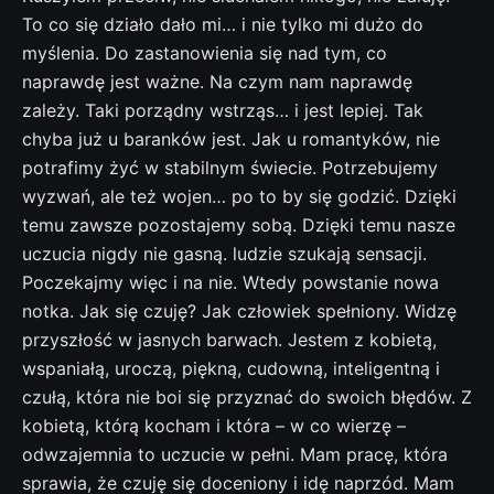
To co się działo dało mi… i nie tylko mi dużo do
myślenia. Do zastanowienia się nad tym, co
naprawdę jest ważne. Na czym nam naprawdę
zależy. Taki porządny wstrząs… i jest lepiej. Tak
chyba już u baranków jest. Jak u romantyków, nie
potrafimy żyć w stabilnym świecie. Potrzebujemy
wyzwań, ale też wojen… po to by się godzić. Dzięki
temu zawsze pozostajemy sobą. Dzięki temu nasze
uczucia nigdy nie gasną. ludzie szukają sensacji.
Poczekajmy więc i na nie. Wtedy powstanie nowa
notka. Jak się czuję? Jak człowiek spełniony. Widzę
przyszłość w jasnych barwach. Jestem z kobietą,
wspaniałą, uroczą, piękną, cudowną, inteligentną i
czułą, która nie boi się przyznać do swoich błędów. Z
kobietą, którą kocham i która – w co wierzę –
odwzajemnia to uczucie w pełni. Mam pracę, która
sprawia, że czuję się doceniony i idę naprzód. Mam