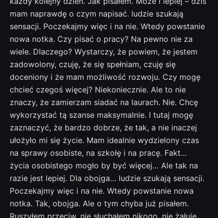
każdy kolejny dzień. Jak pisałem. Może i lepiej – dziś
mam naprawdę o czym napisać. ludzie szukają
sensacji. Poczekajmy więc i na nie. Wtedy powstanie
nowa notka. Czy pisać o pracy? Na pewno nie za
wiele. Dlaczego? Wystarczy, że powiem, że jestem
zadowolony, czuję, że się spełniam, czuję się
doceniony i że mam możliwość rozwoju. Czy mogę
chcieć czegoś więcej? Niekoniecznie. Ale to nie
znaczy, że zamierzam siadać na laurach. Nie. Chcę
wykorzystać tą szanse maksymalnie. I tutaj mogę
zaznaczyć, że bardzo dobrze, że tak, a nie inaczej
ułożyło mi się życie. Mam idealnie wydzielony czas
na sprawy osobiste, na szkołę i na pracę. Fakt…
życia osobistego mogło by być więcej… Ale tak na
razie jest lepiej. Dla obojga… ludzie szukają sensacji.
Poczekajmy więc i na nie. Wtedy powstanie nowa
notka. Tak, obojga. Ale o tym chyba już pisałem.
Ruszyłem przeciw, nie słuchałem nikogo, nie żałuję.