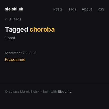
sielski.uk
Posts
Tags
About
RSS
← All tags
Tagged
choroba
1 post
September 23, 2008
Przedzimie
© Łukasz Marek Sielski · built with
Eleventy